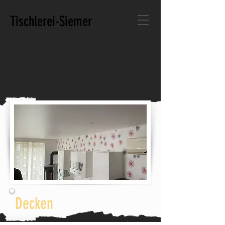
Tischlerei-Siemer
Tel.: 02331/9718399
Mobil: 0160/6045885
Mail:
info@tischlerei-siemer.de
Decken